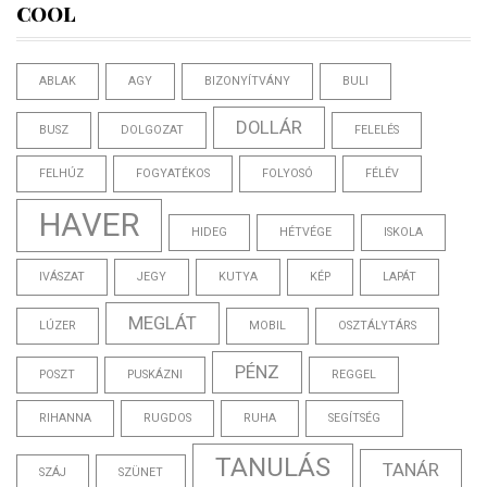
COOL
ABLAK
AGY
BIZONYÍTVÁNY
BULI
DOLLÁR
BUSZ
DOLGOZAT
FELELÉS
FELHÚZ
FOGYATÉKOS
FOLYOSÓ
FÉLÉV
HAVER
HIDEG
HÉTVÉGE
ISKOLA
IVÁSZAT
JEGY
KUTYA
KÉP
LAPÁT
MEGLÁT
LÚZER
MOBIL
OSZTÁLYTÁRS
PÉNZ
POSZT
PUSKÁZNI
REGGEL
RIHANNA
RUGDOS
RUHA
SEGÍTSÉG
TANULÁS
TANÁR
SZÁJ
SZÜNET