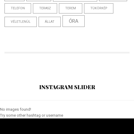
TELEFON
TERASZ
TEREM
TÜKÖRKÉP
ÓRA
VÉLETLENÜL
ÁLLAT
INSTAGRAM SLIDER
No images found!
Try some other hashtag or username