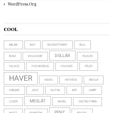
WordPress.org
COOL
ABLAK
AGY
BIZONYÍTVÁNY
BULI
DOLLÁR
BUSZ
DOLGOZAT
FELELÉS
FELHÚZ
FOGYATÉKOS
FOLYOSÓ
FÉLÉV
HAVER
HIDEG
HÉTVÉGE
ISKOLA
IVÁSZAT
JEGY
KUTYA
KÉP
LAPÁT
MEGLÁT
LÚZER
MOBIL
OSZTÁLYTÁRS
PÉNZ
POSZT
PUSKÁZNI
REGGEL