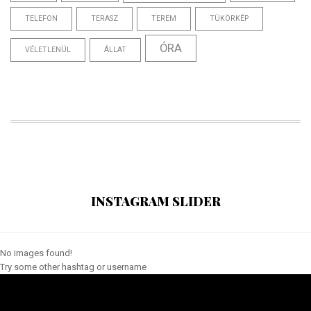
TELEFON
TERASZ
TEREM
TÜKÖRKÉP
ÓRA
VÉLETLENÜL
ÁLLAT
INSTAGRAM SLIDER
No images found!
Try some other hashtag or username