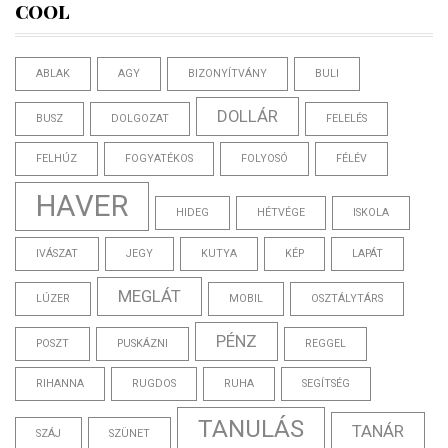
COOL
ABLAK
AGY
BIZONYÍTVÁNY
BULI
DOLLÁR
BUSZ
DOLGOZAT
FELELÉS
FELHÚZ
FOGYATÉKOS
FOLYOSÓ
FÉLÉV
HAVER
HIDEG
HÉTVÉGE
ISKOLA
IVÁSZAT
JEGY
KUTYA
KÉP
LAPÁT
MEGLÁT
LÚZER
MOBIL
OSZTÁLYTÁRS
PÉNZ
POSZT
PUSKÁZNI
REGGEL
RIHANNA
RUGDOS
RUHA
SEGÍTSÉG
TANULÁS
TANÁR
SZÁJ
SZÜNET