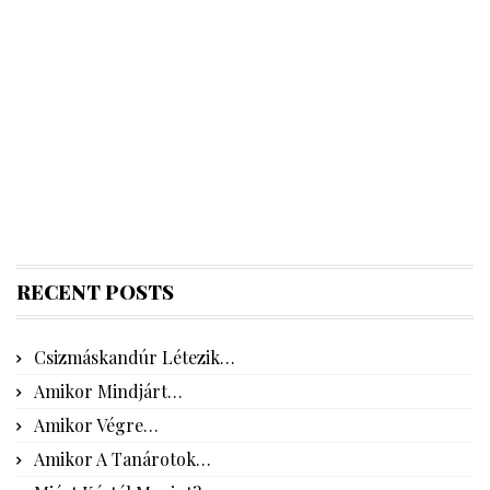
RECENT POSTS
Csizmáskandúr Létezik…
Amikor Mindjárt…
Amikor Végre…
Amikor A Tanárotok…