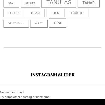
TANULÁS
TANÁR
SZÁJ
SZÜNET
TELEFON
TERASZ
TEREM
TÜKÖRKÉP
ÓRA
VÉLETLENÜL
ÁLLAT
INSTAGRAM SLIDER
No images found!
Try some other hashtag or username