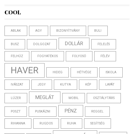
COOL
ABLAK
AGY
BIZONYÍTVÁNY
BULI
DOLLÁR
BUSZ
DOLGOZAT
FELELÉS
FELHÚZ
FOGYATÉKOS
FOLYOSÓ
FÉLÉV
HAVER
HIDEG
HÉTVÉGE
ISKOLA
IVÁSZAT
JEGY
KUTYA
KÉP
LAPÁT
MEGLÁT
LÚZER
MOBIL
OSZTÁLYTÁRS
PÉNZ
POSZT
PUSKÁZNI
REGGEL
RIHANNA
RUGDOS
RUHA
SEGÍTSÉG