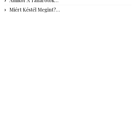
Amikor A Tanárotok…
Miért Késtél Megint?…