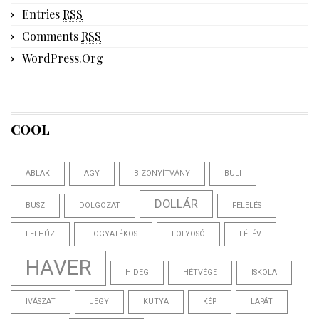
Entries
RSS
Comments
RSS
WordPress.org
COOL
ABLAK
AGY
BIZONYÍTVÁNY
BULI
DOLLÁR
BUSZ
DOLGOZAT
FELELÉS
FELHÚZ
FOGYATÉKOS
FOLYOSÓ
FÉLÉV
HAVER
HIDEG
HÉTVÉGE
ISKOLA
IVÁSZAT
JEGY
KUTYA
KÉP
LAPÁT