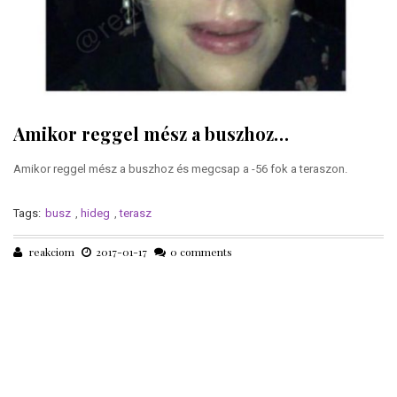
Amikor reggel mész a buszhoz…
Amikor reggel mész a buszhoz és megcsap a -56 fok a teraszon.
Tags:
busz
,
hideg
,
terasz
reakciom
2017-01-17
0 comments