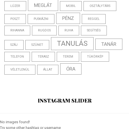
MEGLÁT
LÚZER
MOBIL
OSZTÁLYTÁRS
PÉNZ
POSZT
PUSKÁZNI
REGGEL
RIHANNA
RUGDOS
RUHA
SEGÍTSÉG
TANULÁS
TANÁR
SZÁJ
SZÜNET
TELEFON
TERASZ
TEREM
TÜKÖRKÉP
ÓRA
VÉLETLENÜL
ÁLLAT
INSTAGRAM SLIDER
No images found!
Try some other hashtag or username