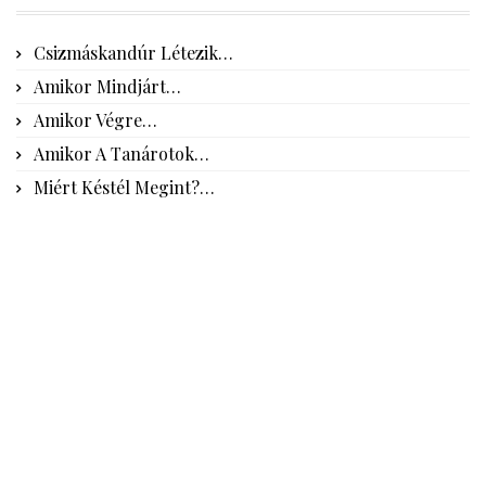
Csizmáskandúr Létezik…
Amikor Mindjárt…
Amikor Végre…
Amikor A Tanárotok…
Miért Késtél Megint?…