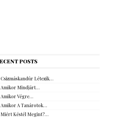
ECENT POSTS
Csizmáskandúr Létezik…
Amikor Mindjárt…
Amikor Végre…
Amikor A Tanárotok…
Miért Késtél Megint?…