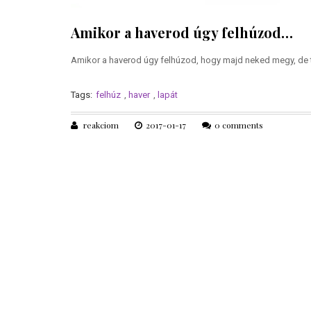
Amikor a haverod úgy felhúzod…
Amikor a haverod úgy felhúzod, hogy majd neked megy, de te
Tags:
felhúz
,
haver
,
lapát
reakciom
2017-01-17
0 comments