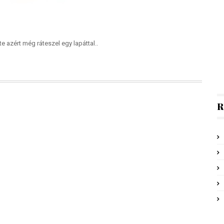
 azért még ráteszel egy lapáttal..
R