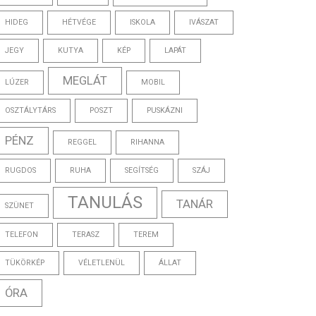
HIDEG
HÉTVÉGE
ISKOLA
IVÁSZAT
JEGY
KUTYA
KÉP
LAPÁT
MEGLÁT
LÚZER
MOBIL
OSZTÁLYTÁRS
POSZT
PUSKÁZNI
PÉNZ
REGGEL
RIHANNA
RUGDOS
RUHA
SEGÍTSÉG
SZÁJ
TANULÁS
TANÁR
SZÜNET
TELEFON
TERASZ
TEREM
TÜKÖRKÉP
VÉLETLENÜL
ÁLLAT
ÓRA